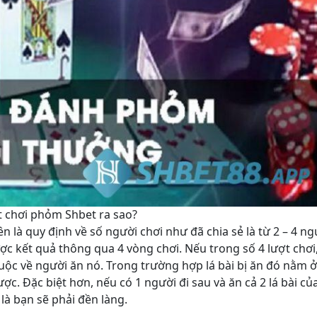
t chơi phỏm Shbet ra sao?
n là quy định về số người chơi như đã chia sẻ là từ 2 – 4 ng
ợc kết quả thông qua 4 vòng chơi. Nếu trong số 4 lượt chơi
thuộc về người ăn nó. Trong trường hợp lá bài bị ăn đó nằm ở
cược. Đặc biệt hơn, nếu có 1 người đi sau và ăn cả 2 lá bài củ
là bạn sẽ phải đền làng.