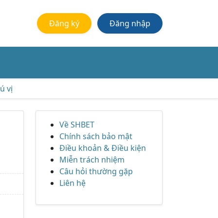
Đăng ký
Đăng nhập
ú vị
,
Về SHBET
Chính sách bảo mật
Điều khoản & Điều kiện
Miễn trách nhiệm
Câu hỏi thường gặp
Liên hệ