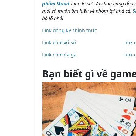
phỏm Shbet
luôn là sự lựa chọn hàng đầu c
mới và muốn tìm hiểu về phỏm tại nhà cái
S
bỏ lỡ nhé!
Link đăng ký chính thức
Link chơi xổ số
Link 
Link chơi đá gà
Link 
Bạn biết gì về gam