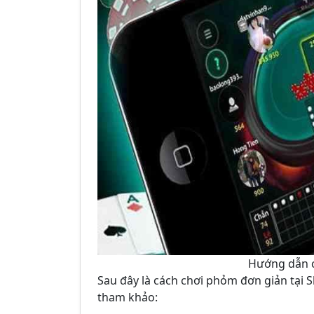
Hướng dẫn c
Sau đây là cách chơi phỏm đơn giản tại 
tham khảo: