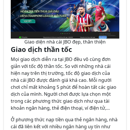
Giao diện nhà cái JBO đẹp, thân thiện
Giao dịch thần tốc
Mọi giao dịch diễn ra tại JBO đều vô cùng đơn
giản với tốc độ thần tốc. So với những nhà cái
hiện nay trên thị trường, tốc độ giao dịch của
nhà cái JBO được đánh giá khá cao. Mỗi người
chơi chỉ mất khoảng 5 phút để hoàn tất các giao
dịch của mình. Người chơi được lựa chọn một
trong các phương thức giao dịch như qua tài
khoản ngân hàng, thẻ điện thoại, ví điện tử,…
Ở phương thức nạp tiền qua thẻ ngân hàng, nhà
cái đã liên kết với nhiều ngân hàng uy tín như