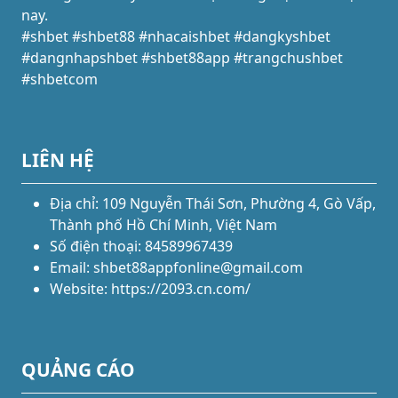
nay.
#shbet #shbet88 #nhacaishbet #dangkyshbet
#dangnhapshbet #shbet88app #trangchushbet
#shbetcom
LIÊN HỆ
Địa chỉ: 109 Nguyễn Thái Sơn, Phường 4, Gò Vấp,
Thành phố Hồ Chí Minh, Việt Nam
Số điện thoại: 84589967439
Email:
shbet88appfonline@gmail.com
Website: https://2093.cn.com/
QUẢNG CÁO