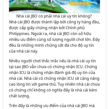
Nhà cái JBO có phải nhà cái uy tín không?
Nhà cái JBO được thành lập bởi công ty hàng đầu,
được cấp giấy chứng nhận bởi Chính phủ
Philippines. Ngoài ra, nhà cái JBO còn sở hữu
nhiều ưu điểm cùng số lượng người chơi lớn. Đây
đều là những minh chứng sắt đá cho độ uy tín
của nhà cái này.
Nhiều người chơi thắc mắc nếu là nhà cái uy tín
tại sao JBO vẫn chưa có chứng nhận ICU. Chứng
nhận ICU là chứng nhận đánh giá độ uy tín của
nhà cái. Nhà cái có chứng nhận ICU sẽ càng nâng
cao lòng tin với game thủ. Tuy nhiên nhà cái chưa
có chứng chỉ không có nghĩa đây là nhà cái kém
chất lượng.
Trên đây là những ưu điểm của nhà cái JBO mà