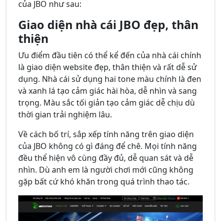
của JBO như sau:
Giao diện nhà cái JBO đẹp, thân
thiện
Ưu điểm đầu tiên có thể kể đến của nhà cái chính
là giao diện website đẹp, thân thiện và rất dễ sử
dụng. Nhà cái sử dụng hai tone màu chính là đen
và xanh lá tạo cảm giác hài hòa, dễ nhìn và sang
trọng. Màu sắc tối giản tạo cảm giác dễ chịu dù
thời gian trải nghiệm lâu.
Về cách bố trí, sắp xếp tính năng trên giao diện
của JBO không có gì đáng để chê. Mọi tính năng
đều thể hiện vô cùng đầy đủ, dễ quan sát và dễ
nhìn. Dù anh em là người chơi mới cũng không
gặp bất cứ khó khăn trong quá trình thao tác.