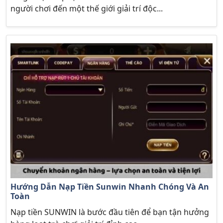
người chơi đến một thế giới giải trí độc...
Hướng Dẫn Nạp Tiền Sunwin Nhanh Chóng Và An
Toàn
Nạp tiền SUNWIN là bước đầu tiên để bạn tận hưởng