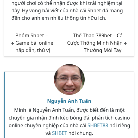
người chơi có thể nhận được khi trải nghiệm tại
đây. Hy vọng bài viết của nhà cái Shbet đã mang
đến cho anh em nhiều thông tin hữu ích.
Phỏm Shbet –
Thể Thao 789bet – Cá
Game bài online
Cược Thông Minh Nhận
hấp dẫn, thú vị
Thưởng Mỏi Tay
Nguyễn Anh Tuấn
Mình là Nguyễn Anh Tuấn, được biết đến là một
chuyên gia nhận định kèo bóng đá, phân tích casino
online chuyên nghiệp của nhà cái
SHBET88
nói riêng
và
SHBET
nói chung.