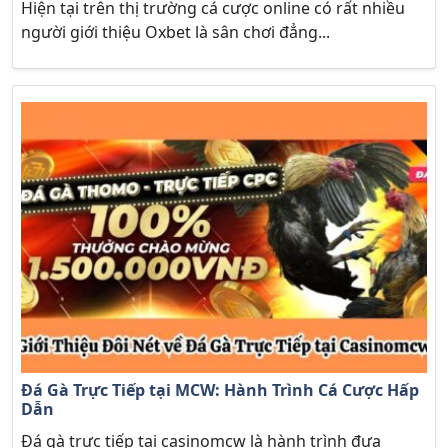
Hiện tại trên thị trường cá cược online có rất nhiều
người giới thiệu Oxbet là sân chơi đẳng...
Đá Gà Trực Tiếp tại MCW: Hành Trình Cá Cược Hấp
Dẫn
Đá gà trực tiếp tại casinomcw là hành trình đưa