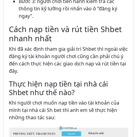
Bước 3: người chơi tiến hành kiểm tra các
thông tin kỹ lưỡng rồi nhấn vào ô “đăng ký
ngay”.
Cách nạp tiền và rút tiền Shbet
nhanh nhất
Khi đã xác định tham gia giải trí Shbet thì ngoài việc
đăng ký tài khoản người chơi cũng cần phải chú ý
đến cách thực hiện các giao dịch nạp và rút tiền tại
đây.
Thực hiện nạp tiền tại nhà cái
Shbet như thế nào?
Khi người chơi muốn nạp tiền vào tài khoản của
mình tại nhà cái Sh bet thì anh em sẽ thực hiện
những thao tác sau: