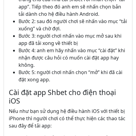
app”. Tiếp theo đó anh em sẽ nhấn chọn bản
tải dành cho hệ điều hành Android.
Bước 2: sau đó người chơi sẽ nhấn vào mục “tải
xuống” và chờ đợi.
Bước 3: người chơi nhấn vào mục mở sau khi
app đã tải xong về thiết bị
Bước 4: anh em hãy nhấn vào mục “cài đặt” khi
nhận được câu hỏi có muốn cài đặt app hay
không.
Bước 5: người chơi nhấn chọn “mở” khi đã cài
đặt xong app.
Cài đặt app Shbet cho điện thoại
iOS
Nếu như bạn sử dụng hệ điều hành iOS với thiết bị
iPhone thì người chơi có thể thực hiện các thao tác
sau đây để tải app: