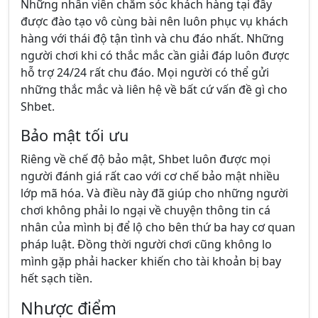
Những nhân viên chăm sóc khách hàng tại đây
được đào tạo vô cùng bài nên luôn phục vụ khách
hàng với thái độ tận tình và chu đáo nhất. Những
người chơi khi có thắc mắc cần giải đáp luôn được
hỗ trợ 24/24 rất chu đáo. Mọi người có thể gửi
những thắc mắc và liên hệ về bất cứ vấn đề gì cho
Shbet.
Bảo mật tối ưu
Riêng về chế độ bảo mật, Shbet luôn được mọi
người đánh giá rất cao với cơ chế bảo mật nhiều
lớp mã hóa. Và điều này đã giúp cho những người
chơi không phải lo ngại về chuyện thông tin cá
nhân của mình bị để lộ cho bên thứ ba hay cơ quan
pháp luật. Đồng thời người chơi cũng không lo
mình gặp phải hacker khiến cho tài khoản bị bay
hết sạch tiền.
Nhược điểm