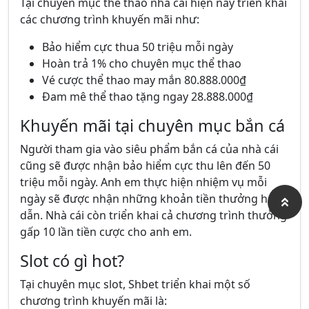
Tại chuyên mục thể thao nhà cái hiện nay triển khai
các chương trình khuyến mãi như:
Bảo hiểm cực thua 50 triệu mỗi ngày
Hoàn trả 1% cho chuyên mục thể thao
Vé cược thể thao may mắn 80.888.000₫
Đam mê thể thao tặng ngay 28.888.000₫
Khuyến mãi tại chuyên mục bắn cá
Người tham gia vào siêu phẩm bắn cá của nhà cái
cũng sẽ được nhận bảo hiểm cực thu lên đến 50
triệu mỗi ngày. Anh em thực hiện nhiệm vụ mỗi
ngày sẽ được nhận những khoản tiền thưởng hấp
dẫn. Nhà cái còn triển khai cả chương trình thưởng
gấp 10 lần tiền cược cho anh em.
Slot có gì hot?
Tại chuyên mục slot, Shbet triển khai một số
chương trình khuyến mãi là: