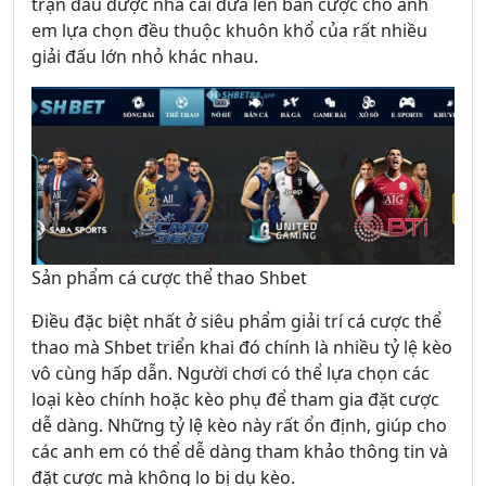
trận đấu được nhà cái đưa lên bàn cược cho anh
em lựa chọn đều thuộc khuôn khổ của rất nhiều
giải đấu lớn nhỏ khác nhau.
Sản phẩm cá cược thể thao Shbet
Điều đặc biệt nhất ở siêu phẩm giải trí cá cược thể
thao mà Shbet triển khai đó chính là nhiều tỷ lệ kèo
vô cùng hấp dẫn. Người chơi có thể lựa chọn các
loại kèo chính hoặc kèo phụ để tham gia đặt cược
dễ dàng. Những tỷ lệ kèo này rất ổn định, giúp cho
các anh em có thể dễ dàng tham khảo thông tin và
đặt cược mà không lo bị dụ kèo.