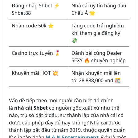
Đăng nhập Shbet ⚡️
Nhà cái uy tín hàng đầu
Shbet88
Châu Á 🌟
Nhận code 50k ⭐️
Tặng code trải nghiệm
khi tham gia đăng ký
💸
Casino trực tuyến 🎖
Đánh bài cùng Dealer
SEXY 🔥 chuyên nghiệp
Khuyến mãi HOT 💥
Nhận khuyến mãi lên
tới 28,888,000 vnđ 🎊
Vấn đề tiếp theo mọi người cần biết đó chính
là
nhà cái Shbet
có nguồn gốc xuất xứ như thế
nào, trụ sở đặt ở đâu, sự thành lập của nhà cái có
được cấp phép đầy đủ hay không? Nhà cái được
thành lập bắt đầu từ năm 2019, thuộc quyền quản
lý của tập đoàn
M.A.N Entertainment
. Đây là một