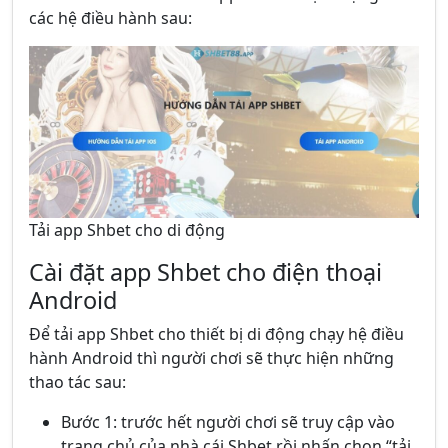
các hệ điều hành sau:
Tải app Shbet cho di động
Cài đặt app Shbet cho điện thoại
Android
Để tải app Shbet cho thiết bị di động chạy hệ điều
hành Android thì người chơi sẽ thực hiện những
thao tác sau:
Bước 1: trước hết người chơi sẽ truy cập vào
trang chủ của nhà cái Shbet rồi nhấn chọn “tải