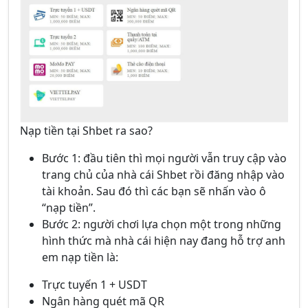
Nạp tiền tại Shbet ra sao?
Bước 1: đầu tiên thì mọi người vẫn truy cập vào
trang chủ của nhà cái Shbet rồi đăng nhập vào
tài khoản. Sau đó thì các bạn sẽ nhấn vào ô
“nạp tiền”.
Bước 2: người chơi lựa chọn một trong những
hình thức mà nhà cái hiện nay đang hỗ trợ anh
em nạp tiền là:
Trực tuyến 1 + USDT
Ngân hàng quét mã QR