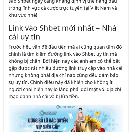
sao Shbet ngày càng khẳng định vị thế hàng đầu
trong lĩnh vực cá cược trực tuyến tại Việt Nam và
khu vực nhé!
Link vào Shbet mới nhất – Nhà
cái uy tín
Trước hết, vấn đề đầu tiên mà ai cũng quan tâm đó
chính là tìm kiếm đường link vào Shbet uy tín mà
không bị chặn. Bởi hiện nay các anh em có thể bắt
gặp được rất nhiều đường link truy cập vào nhà cái
nhưng không phải địa chỉ nào cũng đều đảm bảo
sự uy tín. Chính điều này đã khiến cho không ít
người chơi hiện nay lo lắng phải đối mặt với địa chỉ
mạo danh nhà cái và bị lừa tiền.