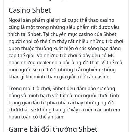
Casino Shbet
Ngoài sản phẩm giải trí cá cược thể thao casino
cũng là một trong những siêu phẩm rất được yêu
thích tại Shbet. Tại chuyên mục casino của Shbet,
người chơi có thể tìm thấy rất nhiều những trò chơi
quen thuộc thường xuất hiện ở các sòng bạc đẳng
cấp thế giới. Và những trò chơi ở đây đều có MC
hoặc những dealer chia bài là người thật. Vì thế mà
mọi người sẽ có được những trải nghiệm không
khác gì khi mình tham gia giải trí ở các casino.
Trong mỗi trò chơi, Shbet đều đảm bảo sự công
bằng và minh bạch với tất cả mọi người chơi. Tình
trạng gian lận từ phía nhà cái hay những người
chơi khác sẽ không bao giờ xảy ra nên các anh em
hoàn toàn có thể an tâm.
Game bài đổi thưởng Shbet