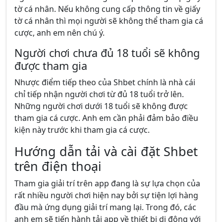
tờ cá nhân. Nếu không cung cấp thông tin về giấy
tờ cá nhân thì mọi người sẽ không thể tham gia cá
cược, anh em nên chú ý.
Người chơi chưa đủ 18 tuổi sẽ không
được tham gia
Nhược điểm tiếp theo của Shbet chính là nhà cái
chỉ tiếp nhận người chơi từ đủ 18 tuổi trở lên.
Những người chơi dưới 18 tuổi sẽ không được
tham gia cá cược. Anh em cần phải đảm bảo điều
kiện này trước khi tham gia cá cược.
Hướng dẫn tải và cài đặt Shbet
trên điện thoại
Tham gia giải trí trên app đang là sự lựa chọn của
rất nhiều người chơi hiện nay bởi sự tiện lợi hàng
đầu mà ứng dụng giải trí mang lại. Trong đó, các
anh em sẽ tiến hành tải app về thiết bị di động với