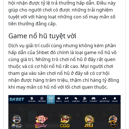
hội nhận được tỷ lệ trả thưởng hấp dẫn. Điều này
giúp cho người chơi có được những trải nghiệm
tuyệt vời với hàng loạt những con số may mắn số
tiền thưởng đẳng cấp.
Game nổ hũ tuyệt vời
Dịch vụ giải trí cuối cùng nhưng không kém phần
hấp dẫn của Shbet đó chính là loại game nổ hũ vô
cùng giá trị. Những trò chơi nổ hũ ở đây rất quen
thuộc và có cơ hội nổ hũ rất cao. Mọi người chơi
tham gia vào sân chơi nổ hũ ở đây sẽ có cơ hội
nhận được hàng trăm triệu, thậm chí hàng tỷ đồng
khi may mắn có hũ nổ với lối chơi quen thuộc.