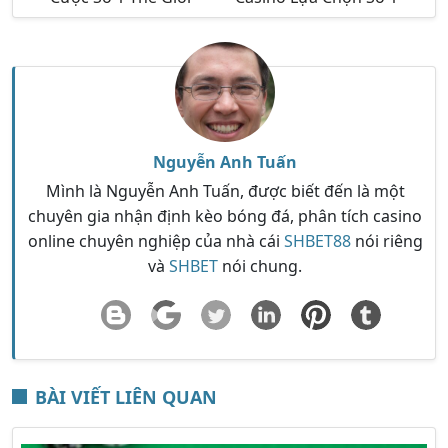
Nguyễn Anh Tuấn
Mình là Nguyễn Anh Tuấn, được biết đến là một
chuyên gia nhận định kèo bóng đá, phân tích casino
online chuyên nghiệp của nhà cái
SHBET88
nói riêng
và
SHBET
nói chung.
BÀI VIẾT LIÊN QUAN