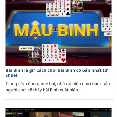
Bài Binh là gì? Cách chơi bài Binh cơ bản nhất từ
Shbet
Trong các cổng game bài, nhà cái hiện nay chắc chắn
người chơi sẽ thấy bài Binh xuất hiện...