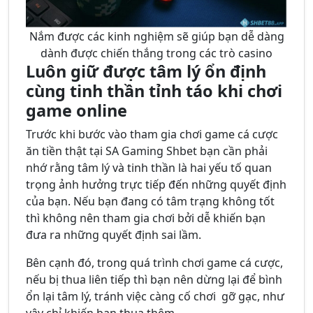
Nắm được các kinh nghiệm sẽ giúp bạn dễ dàng
dành được chiến thắng trong các trò casino
Luôn giữ được tâm lý ổn định
cùng tinh thần tỉnh táo khi chơi
game online
Trước khi bước vào tham gia chơi game cá cược
ăn tiền thật tại SA Gaming Shbet bạn cần phải
nhớ rằng tâm lý và tinh thần là hai yếu tố quan
trọng ảnh hưởng trực tiếp đến những quyết định
của bạn. Nếu bạn đang có tâm trạng không tốt
thì không nên tham gia chơi bởi dễ khiến bạn
đưa ra những quyết định sai lầm.
Bên cạnh đó, trong quá trình chơi game cá cược,
nếu bị thua liên tiếp thì bạn nên dừng lại để bình
ổn lại tâm lý, tránh việc càng cố chơi gỡ gạc, như