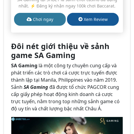
nhất. ⚡️ Đăng ký nhận ngay 100k chơi Baccarat.
Chơi ngay
Xem Review
Đôi nét giới thiệu về sảnh
game SA Gaming
SA Gaming
là một công ty chuyên cung cấp và
phát triển các trò chơi cá cược trực tuyến được
thành lập tại Manila, Philippines vào năm 2019.
Sảnh
SA Gaming
đã được tổ chức PAGCOR cung
cấp giấy phép hoạt động kinh doanh cá cược
trực tuyến, nằm trong top những sảnh game có
độ uy tín và chất lượng bậc nhất Châu Á.