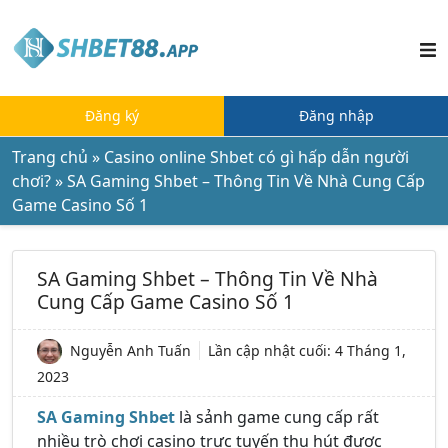
Đăng ký
Đăng nhập
Trang chủ
»
Casino online Shbet có gì hấp dẫn người
chơi?
»
SA Gaming Shbet – Thông Tin Về Nhà Cung Cấp
Game Casino Số 1
SA Gaming Shbet – Thông Tin Về Nhà
Cung Cấp Game Casino Số 1
Nguyễn Anh Tuấn
Lần cập nhật cuối:
4 Tháng 1,
2023
SA Gaming Shbet
là sảnh game cung cấp rất
nhiều trò chơi casino trực tuyến thu hút được