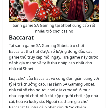
Sảnh game SA Gaming tại Shbet cung cấp rất
nhiều trò chơi casino
Baccarat
Tại sảnh game SA Gaming Shbet, trò chơi
Baccarat thu hút được số lượng đông đảo các
game thủ truy cập mỗi ngày. Tựa game này được
đánh giá mang về tỷ lệ thu nhập cao nhất cho
nhà cái Shbet.
Luật chơi của Baccarat vô cùng đơn giản cùng với
tỷ lệ trả thưởng cao. Tại sảnh SA Gaming Shbet,
nhà cái sẽ cho người chơi đặt cược với 6 mục
như: người chơi, nhà cái, cặp người chơi, cặp nhà
cái, hoà và lucky six. Ngoài ra, tham gia chơi
Baccarat tại nhà cái Shbet còn được chiêm