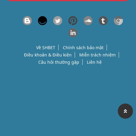
Về SHBET
Chính sách bảo mật
Điều khoản & Điều kiện
Miễn trách nhiệm
Câu hỏi thường gặp
Liên hệ