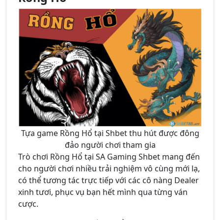
Tựa game Rồng Hổ tại Shbet thu hút được đông
đảo người chơi tham gia
Trò chơi Rồng Hổ tại SA Gaming Shbet mang đến
cho người chơi nhiều trải nghiệm vô cùng mới lạ,
có thể tương tác trực tiếp với các cô nàng Dealer
xinh tươi, phục vụ bạn hết mình qua từng ván
cược.