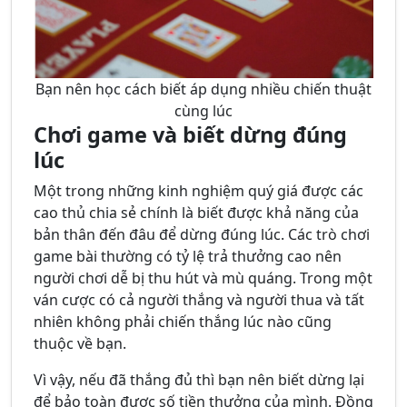
Bạn nên học cách biết áp dụng nhiều chiến thuật
cùng lúc
Chơi game và biết dừng đúng
lúc
Một trong những kinh nghiệm quý giá được các
cao thủ chia sẻ chính là biết được khả năng của
bản thân đến đâu để dừng đúng lúc. Các trò chơi
game bài thường có tỷ lệ trả thưởng cao nên
người chơi dễ bị thu hút và mù quáng. Trong một
ván cược có cả người thắng và người thua và tất
nhiên không phải chiến thắng lúc nào cũng
thuộc về bạn.
Vì vậy, nếu đã thắng đủ thì bạn nên biết dừng lại
để bảo toàn được số tiền thưởng của mình. Đồng