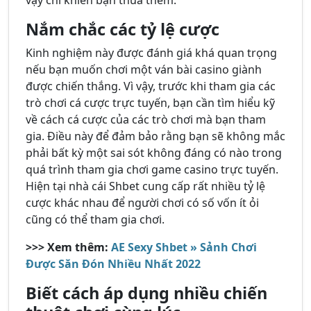
vậy chỉ khiến bạn thua thêm.
Nắm chắc các tỷ lệ cược
Kinh nghiệm này được đánh giá khá quan trọng
nếu bạn muốn chơi một ván bài casino giành
được chiến thắng. Vì vậy, trước khi tham gia các
trò chơi cá cược trực tuyến, bạn cần tìm hiểu kỹ
về cách cá cược của các trò chơi mà bạn tham
gia. Điều này để đảm bảo rằng bạn sẽ không mắc
phải bất kỳ một sai sót không đáng có nào trong
quá trình tham gia chơi game casino trực tuyến.
Hiện tại nhà cái Shbet cung cấp rất nhiều tỷ lệ
cược khác nhau để người chơi có số vốn ít ỏi
cũng có thể tham gia chơi.
>>> Xem thêm:
AE Sexy Shbet » Sảnh Chơi
Được Săn Đón Nhiều Nhất 2022
Biết cách áp dụng nhiều chiến