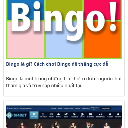
Bingo là gì? Cách chơi Bingo để thắng cực dễ
Bingo là một trong những trò chơi có lượt người chơi
tham gia và truy cập nhiều nhất tại...