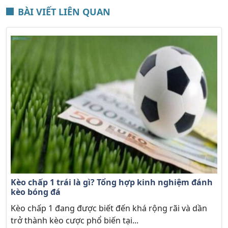
BÀI VIẾT LIÊN QUAN
Kèo chấp 1 trái là gì? Tổng hợp kinh nghiệm đánh
kèo bóng đá
Kèo chấp 1 đang được biết đến khá rộng rãi và dần
trở thành kèo cược phổ biến tại...