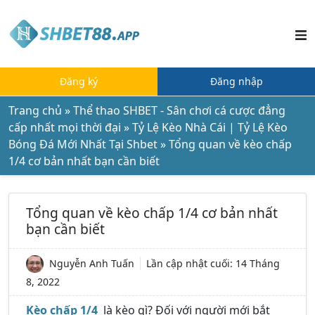
Đăng ký
Đăng nhập
Trang chủ
»
Thể thao SHBET - Sân chơi cá cược đẳng
cấp nhất mọi thời đại
»
Tỷ Lệ Kèo Nhà Cái | Tỷ Lệ Kèo
Bóng Đá Mới Nhất Tại Shbet
»
Tổng quan về kèo chấp
1/4 cơ bản nhất bạn cần biết
Tổng quan về kèo chấp 1/4 cơ bản nhất
bạn cần biết
Nguyễn Anh Tuấn
Lần cập nhật cuối:
14 Tháng
8, 2022
Kèo chấp 1/4
là kèo gì? Đối với người mới bắt