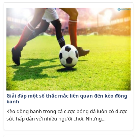
Giải đáp một số thắc mắc liên quan đến kèo đồng
banh
Kèo đồng banh trong cá cược bóng đá luôn có được
sức hấp dẫn với nhiều người chơi. Nhưng...