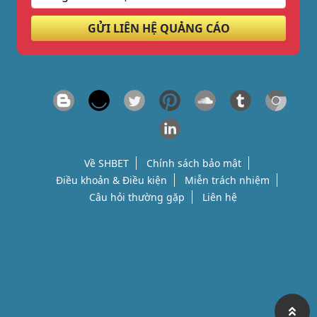
Về SHBET
Chính sách bảo mật
Điều khoản & Điều kiện
Miễn trách nhiệm
Câu hỏi thường gặp
Liên hệ