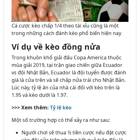
Cá cược kèo chấp 1/4 theo tài xỉu cũng là một
trong những cách đánh kèo phổ biến hiện nay
Ví dụ về kèo đồng nửa
Trong khuôn khổ giải đấu Copa America thuộc
mùa giải 2019, tại trận giao chiến giữa Ecuador
vs đội Nhật Bản, Ecuador là đội tuyển được đánh
giá là cửa trên và sẽ chấp nửa trái cho Nhật Bản.
Lúc này, tỷ lệ ăn của nhà cái đối với kèo trên là
1.95 và kèo dưới là 1.97.
>>> Xem thêm:
Tỷ lệ kèo
Một số trường hợp có thể xảy ra như sau:
Người chơi sẽ thua ½ tiền cược nếu đặt cược
vào đội cửa trên nhưng kết quả trận đấu là