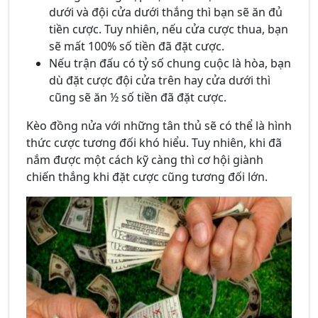
dưới và đội cửa dưới thắng thì bạn sẽ ăn đủ
tiền cược. Tuy nhiên, nếu cửa cược thua, bạn
sẽ mất 100% số tiền đã đặt cược.
Nếu trận đấu có tỷ số chung cuộc là hòa, bạn
dù đặt cược đội cửa trên hay cửa dưới thì
cũng sẽ ăn ½ số tiền đã đặt cược.
Kèo đồng nửa với những tân thủ sẽ có thể là hình
thức cược tương đối khó hiểu. Tuy nhiên, khi đã
nắm được một cách kỹ càng thì cơ hội giành
chiến thắng khi đặt cược cũng tương đối lớn.